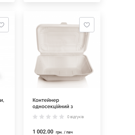
и,
Контейнер
односекційний з
кукурудзяного
0 відгуків
крохмалю 150*220*50
мм
1 002.00
грн.
/ пач