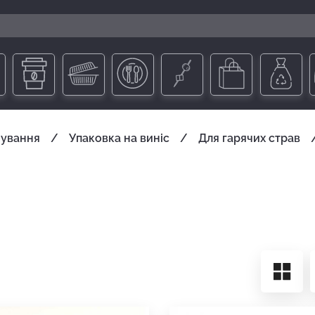
чування
Упаковка на виніс
Для гарячих страв