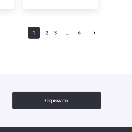
1
2
3
...
6
Отримати