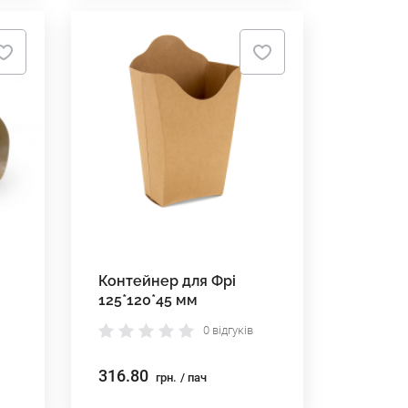
Контейнер для Фрі
125*120*45 мм
0 відгуків
316.80
грн.
/ пач