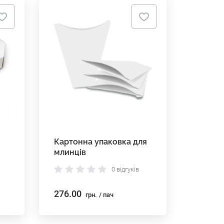
Картонна упаковка для
млинців
0 відгуків
276.00
грн.
/ пач