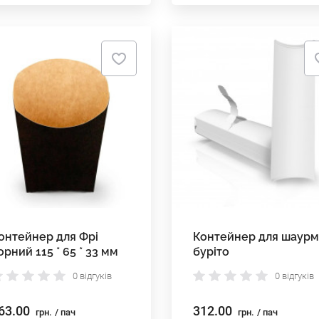
онтейнер для Фрі
Контейнер для шаурм
орний 115 * 65 * 33 мм
буріто
0 відгуків
0 відгуків
63.00
312.00
грн.
/ пач
грн.
/ пач