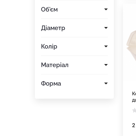
Об'єм
Діаметр
Колір
Матеріал
Форма
К
д
к
к
м
2