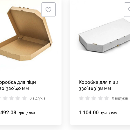
оробка для піци
Коробка для піци
20*320*40 мм
330*163*38 мм
0 відгуків
0 відгуків
 492.08
1 104.00
грн.
/ пач
грн.
/ пач