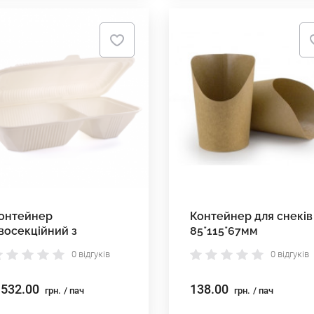
онтейнер
Контейнер для снеків
восекційний з
85*115*67мм
укурудзяного
0 відгуків
0 відгуків
рохмалю 150*260*45
м
 532.00
138.00
грн.
/ пач
грн.
/ пач