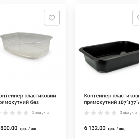
онтейнер пластиковий
Контейнер пластиков
рямокутний без
прямокутний 187*137*
ришки ПП-116*350
мм
0 відгуків
0 відгуків
 800.00
6 132.00
грн.
/ ящ
грн.
/ ящ