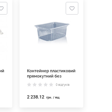
ий
Контейнер пластиковий
прямокутний без
кришки ПП 179*132*63
0 відгуків
мм
2 238.12
грн.
/ ящ