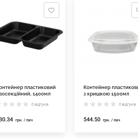
онтейнер пластиковий
Контейнер пластиков
восекційний, 1400мл
з кришкою 1500мл
ез кришки
0 відгуків
0 відгуків
30.34
544.50
грн.
/ пач
грн.
/ пач