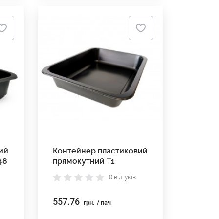
ий
Контейнер пластиковий
48
прямокутний Т1
227*178*40
0 відгуків
557.76
грн.
/ пач