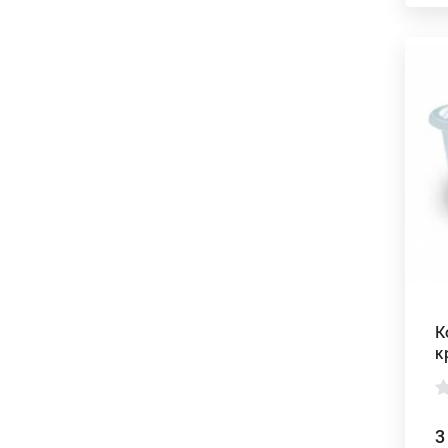
К
к
3