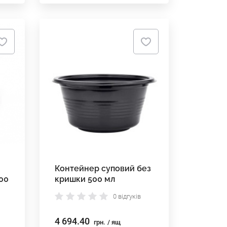
Контейнер суповий без
00
кришки 500 мл
0 відгуків
4 694.40
грн.
/ ящ