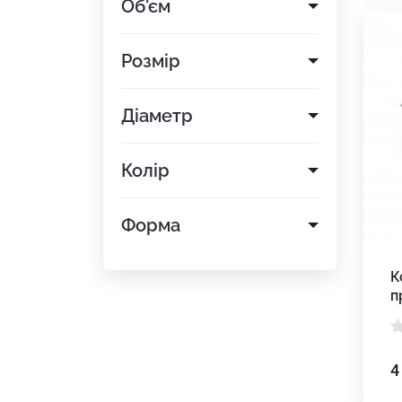
Об'єм
Розмір
Діаметр
Колір
Форма
К
п
к
4