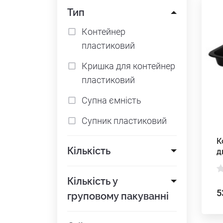
Тип
Контейнер
пластиковий
Кришка для контейнер
пластиковий
Супна ємність
Супник пластиковий
К
Кількість
д
б
Кількість у
5
груповому пакуванні