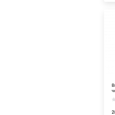
В
ч
2