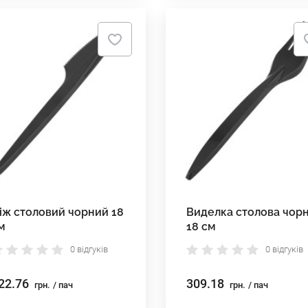
іж столовий чорний 18
Виделка столова чор
м
18 см
0 відгуків
0 відгуків
22.76
309.18
грн.
/ пач
грн.
/ пач