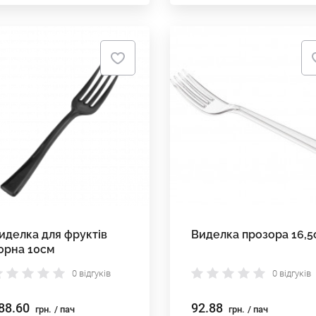
иделка для фруктів
Виделка прозора 16,5
орна 10cм
0 відгуків
0 відгуків
88.60
92.88
грн.
/ пач
грн.
/ пач