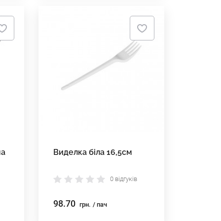
на
Виделка біла 16,5см
0 відгуків
98.70
грн.
/ пач