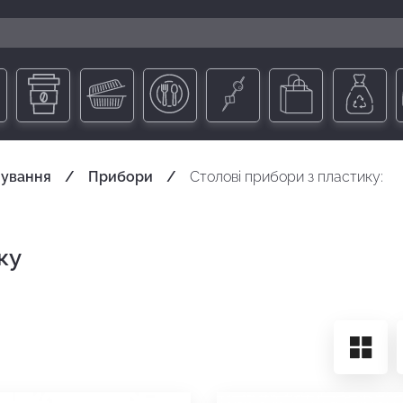
чування
Прибори
Столові прибори з пластику:
ку