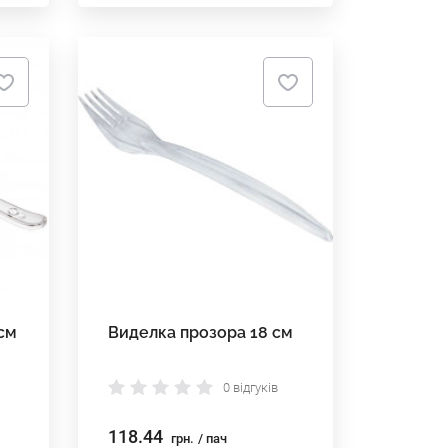
см
Виделка прозора 18 см
0 відгуків
118.44
грн.
/ пач