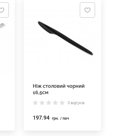
Ніж столовий чорний
16,5см
0 відгуків
197.94
грн.
/ пач