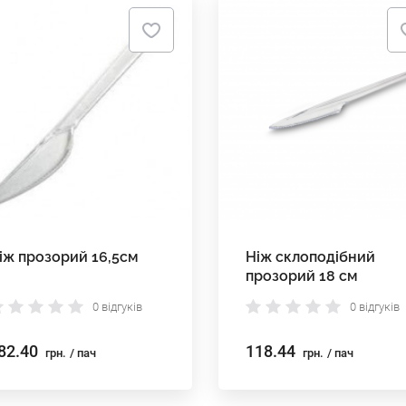
іж прозорий 16,5см
Ніж склоподібний
прозорий 18 см
0 відгуків
0 відгуків
82.40
118.44
грн.
/ пач
грн.
/ пач