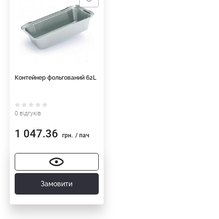
Контейнер фольгований 62L
0 відгуків
1 047.36
грн.
/ пач
Замовити