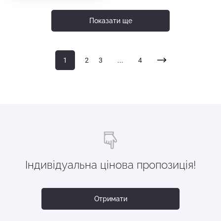
Показати ще
1
2
3
...
4
Індивідуальна цінова пропозиція!
Отримати