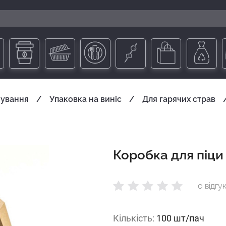
чування
Упаковка на виніс
Для гарячих страв
Коробка для піци
0 відгук
Кількість:
100 шт/пач