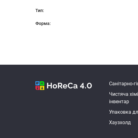
Тип:
Форма:
Санітарно-гі
Чистяча хім
інвентар
Упаковка дл
Хаузхолд