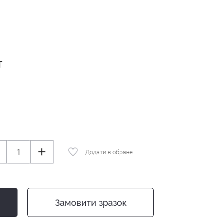
Т
Додати в обране
Замовити зразок