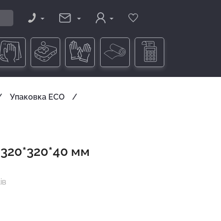
Упаковка ECO
 320*320*40 мм
ів