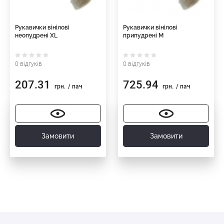
Рукавички вінілові
Рукавички вінілові
неопудрені ХL
припудрені M
0 відгуків
0 відгуків
207.31
725.94
грн.
/ пач
грн.
/ пач
Замовити
Замовити