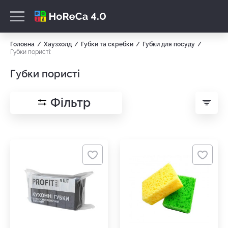
Головна
Хаузхолд
Губки та скребки
Губки для посуду
Губки пористі:
Губки пористі
Фільтр