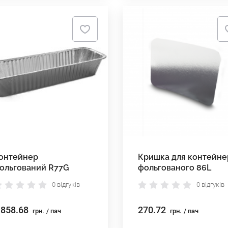
онтейнер
Кришка для контейне
ольгований R77G
фольгованого 86L
0 відгуків
0 відгуків
 858.68
270.72
грн.
/ пач
грн.
/ пач