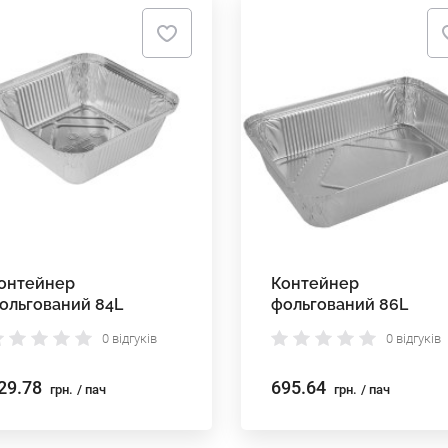
онтейнер
Контейнер
ольгований 84L
фольгований 86L
0 відгуків
0 відгуків
29.78
695.64
грн.
/ пач
грн.
/ пач