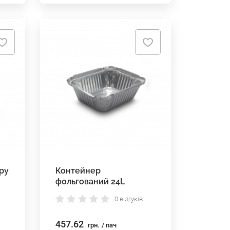
ру
Контейнер
фольгований 24L
0 відгуків
457.62
грн.
/ пач