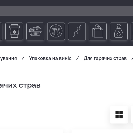
чування
Упаковка на виніс
Для гарячих страв
рячих страв