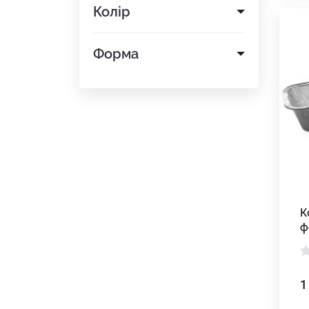
Колір
Форма
К
ф
1