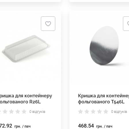
ришка для контейнеру
Кришка для контейне
ольгованого R26L
фольгованого T546L
0 відгуків
0 відгуків
72.92
468.54
грн.
/ пач
грн.
/ пач