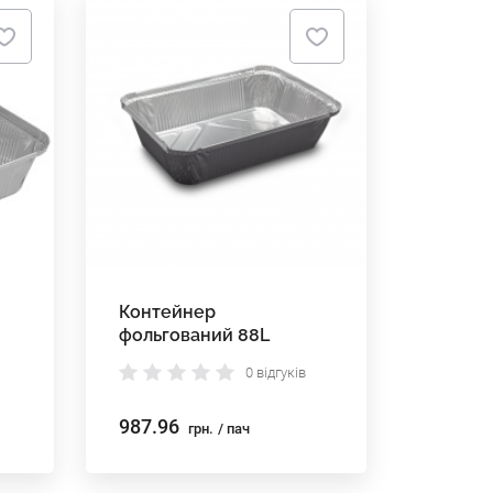
Контейнер
фольгований 88L
0 відгуків
987.96
грн.
/ пач