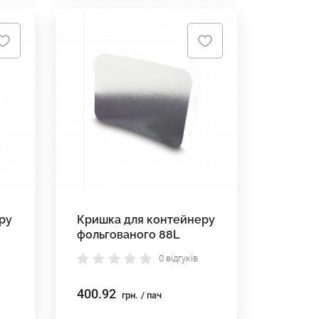
ру
Кришка для контейнеру
фольгованого 88L
0 відгуків
400.92
грн.
/ пач