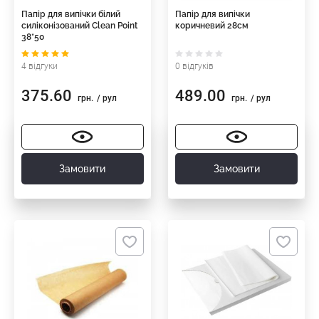
Папір для випічки білий
Папір для випічки
силіконізований Clean Point
коричневий 28см
38*50
4 відгуки
0 відгуків
375.60
489.00
грн.
/ рул
грн.
/ рул
Замовити
Замовити