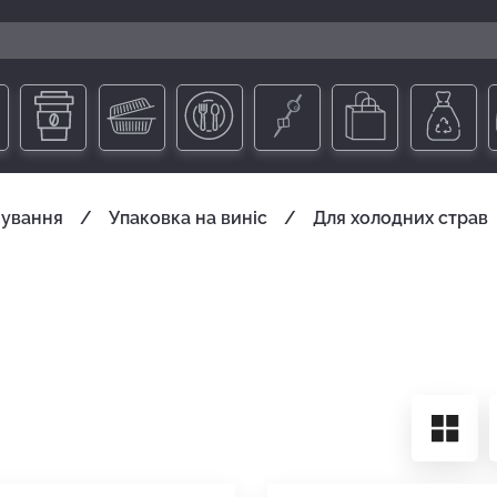
чування
Упаковка на виніс
Для холодних страв