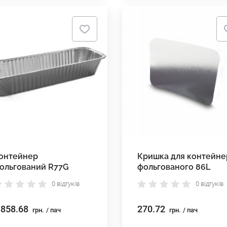
онтейнер
Кришка для контейне
ольгований R77G
фольгованого 86L
0 відгуків
0 відгуків
 858.68
270.72
грн.
/ пач
грн.
/ пач