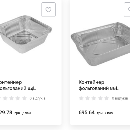
онтейнер
Контейнер
ольгований 84L
фольгований 86L
0 відгуків
0 відгуків
29.78
695.64
грн.
/ пач
грн.
/ пач