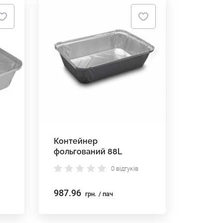
Контейнер
фольгований 88L
0 відгуків
987.96
грн.
/ пач