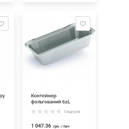
ру
Контейнер
фольгований 62L
0 відгуків
1 047.36
грн.
/ пач