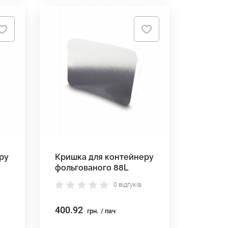
ру
Кришка для контейнеру
фольгованого 88L
0 відгуків
400.92
грн.
/ пач