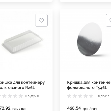
ришка для контейнеру
Кришка для контейне
ольгованого R26L
фольгованого T546L
0 відгуків
0 відгуків
72.92
468.54
грн.
/ пач
грн.
/ пач