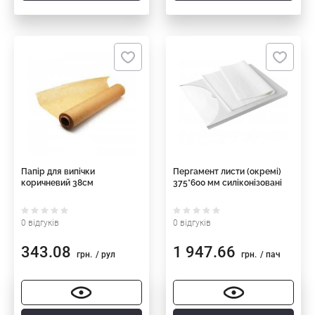
Папір для випічки
Пергамент листи (окремі)
коричневий 38см
375*600 мм силіконізовані
0 відгуків
0 відгуків
343.08
1 947.66
грн.
/ рул
грн.
/ пач