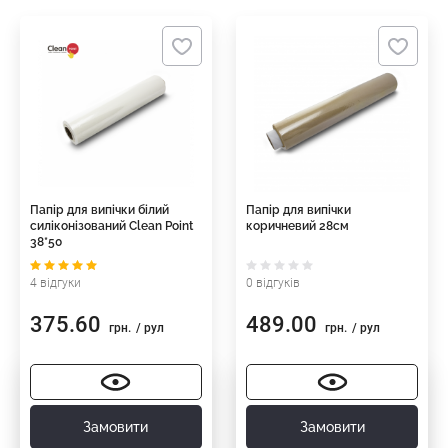
Папір для випічки білий
Папір для випічки
силіконізований Clean Point
коричневий 28см
38*50
4 відгуки
0 відгуків
375.60
489.00
грн.
/ рул
грн.
/ рул
Замовити
Замовити