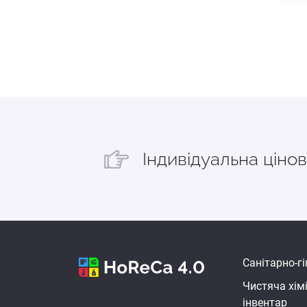
Індивідуальна цінов
Санітарно-гі
Чистяча хім
інвентар