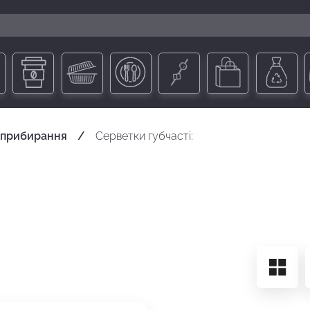
 прибирання
Серветки губчасті: