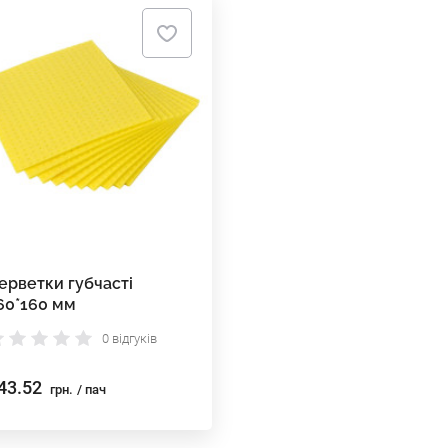
ерветки губчасті
60*160 мм
0 відгуків
43.52
грн.
/ пач