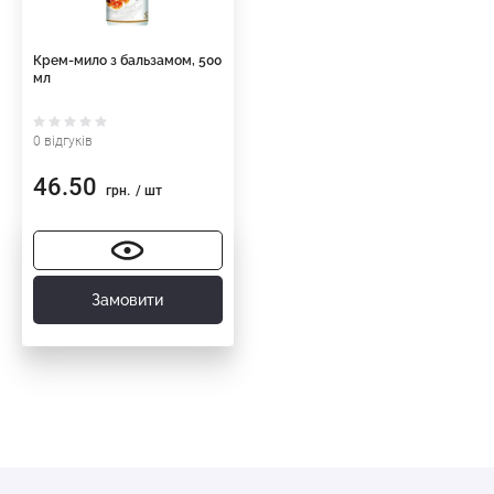
Крем-мило з бальзамом, 500
мл
0 відгуків
46.50
грн.
/ шт
Замовити